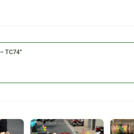
y – TC74”