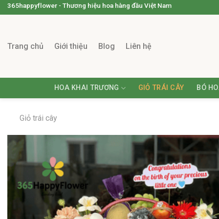
365happyflower - Thương hiệu hoa hàng đầu Việt Nam
Trang chủ
Giới thiệu
Blog
Liên hệ
HOA KHAI TRƯƠNG
GIỎ TRÁI CÂY
BÓ HO
Giỏ trái cây