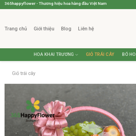
365happyflower - Thương hiệu hoa hàng đầu Việt Nam
Trang chủ
Giới thiệu
Blog
Liên hệ
HOA KHAI TRƯƠNG
GIỎ TRÁI CÂY
BÓ HO
Giỏ trái cây