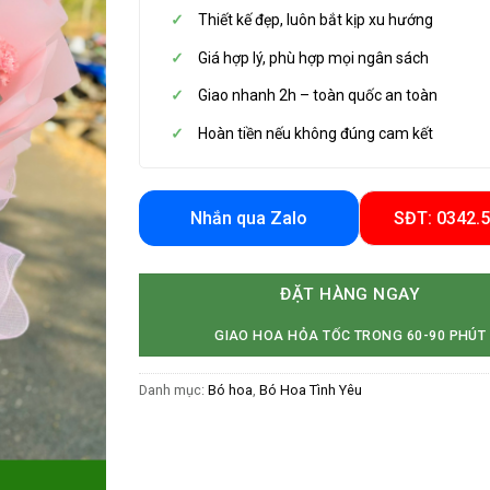
Thiết kế đẹp, luôn bắt kịp xu hướng
Giá hợp lý, phù hợp mọi ngân sách
Giao nhanh 2h – toàn quốc an toàn
Hoàn tiền nếu không đúng cam kết
Nhắn qua Zalo
SĐT: 0342.
ĐẶT HÀNG NGAY
GIAO HOA HỎA TỐC TRONG 60-90 PHÚT
Danh mục:
Bó hoa
,
Bó Hoa Tình Yêu