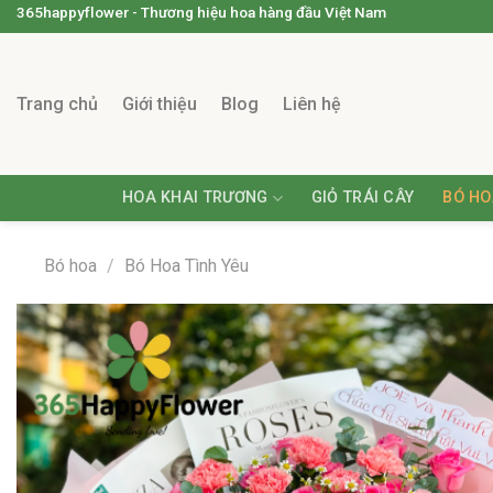
365happyflower - Thương hiệu hoa hàng đầu Việt Nam
Trang chủ
Giới thiệu
Blog
Liên hệ
HOA KHAI TRƯƠNG
GIỎ TRÁI CÂY
BÓ HO
Bó hoa
/
Bó Hoa Tình Yêu