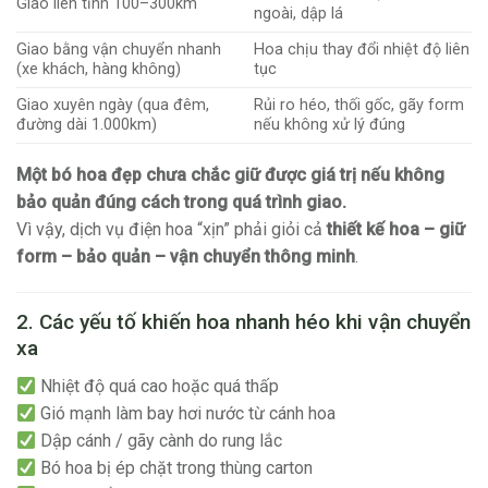
Giao liên tỉnh 100–300km
ngoài, dập lá
Giao bằng vận chuyển nhanh
Hoa chịu thay đổi nhiệt độ liên
(xe khách, hàng không)
tục
Giao xuyên ngày (qua đêm,
Rủi ro héo, thối gốc, gãy form
đường dài 1.000km)
nếu không xử lý đúng
Một bó hoa đẹp chưa chắc giữ được giá trị nếu không
bảo quản đúng cách trong quá trình giao.
Vì vậy, dịch vụ điện hoa “xịn” phải giỏi cả
thiết kế hoa – giữ
form – bảo quản – vận chuyển thông minh
.
2. Các yếu tố khiến hoa nhanh héo khi vận chuyển
xa
Nhiệt độ quá cao hoặc quá thấp
Gió mạnh làm bay hơi nước từ cánh hoa
Dập cánh / gãy cành do rung lắc
Bó hoa bị ép chặt trong thùng carton