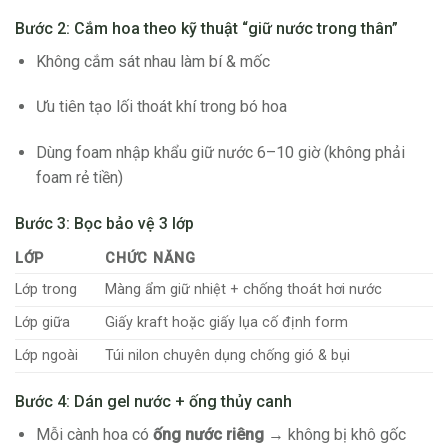
Bước 2: Cắm hoa theo kỹ thuật “giữ nước trong thân”
Không cắm sát nhau làm bí & mốc
Ưu tiên tạo lối thoát khí trong bó hoa
Dùng foam nhập khẩu giữ nước 6–10 giờ (không phải
foam rẻ tiền)
Bước 3: Bọc bảo vệ 3 lớp
LỚP
CHỨC NĂNG
Lớp trong
Màng ẩm giữ nhiệt + chống thoát hơi nước
Lớp giữa
Giấy kraft hoặc giấy lụa cố định form
Lớp ngoài
Túi nilon chuyên dụng chống gió & bụi
Bước 4: Dán gel nước + ống thủy canh
Mỗi cành hoa có
ống nước riêng
→ không bị khô gốc