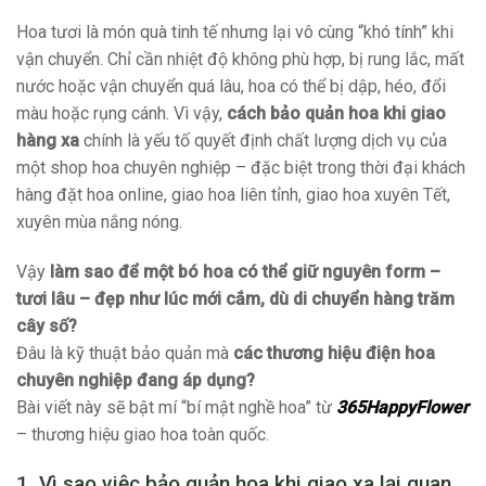
Hoa tươi là món quà tinh tế nhưng lại vô cùng “khó tính” khi
vận chuyển. Chỉ cần nhiệt độ không phù hợp, bị rung lắc, mất
nước hoặc vận chuyển quá lâu, hoa có thể bị dập, héo, đổi
màu hoặc rụng cánh. Vì vậy,
cách bảo quản hoa khi giao
hàng xa
chính là yếu tố quyết định chất lượng dịch vụ của
một shop hoa chuyên nghiệp – đặc biệt trong thời đại khách
hàng đặt hoa online, giao hoa liên tỉnh, giao hoa xuyên Tết,
xuyên mùa nắng nóng.
Vậy
làm sao để một bó hoa có thể giữ nguyên form –
tươi lâu – đẹp như lúc mới cắm, dù di chuyển hàng trăm
cây số?
Đâu là kỹ thuật bảo quản mà
các thương hiệu điện hoa
chuyên nghiệp đang áp dụng?
Bài viết này sẽ bật mí “bí mật nghề hoa” từ
365HappyFlower
– thương hiệu giao hoa toàn quốc.
1. Vì sao việc bảo quản hoa khi giao xa lại quan