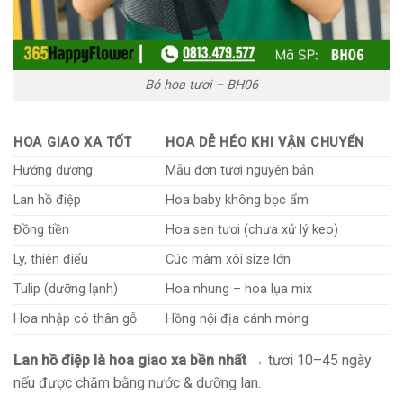
Bó hoa tươi – BH06
HOA GIAO XA TỐT
HOA DỄ HÉO KHI VẬN CHUYỂN
Hướng dương
Mẫu đơn tươi nguyên bản
Lan hồ điệp
Hoa baby không bọc ẩm
Đồng tiền
Hoa sen tươi (chưa xử lý keo)
Ly, thiên điểu
Cúc mâm xôi size lớn
Tulip (dưỡng lạnh)
Hoa nhung – hoa lụa mix
Hoa nhập có thân gỗ
Hồng nội địa cánh mỏng
Lan hồ điệp là hoa giao xa bền nhất
→ tươi 10–45 ngày
nếu được chăm bằng nước & dưỡng lan.