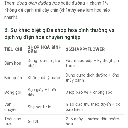
Thêm
dung dịch dưỡng hoa
hoặc đường + chanh 1%
Không để cạnh trái cây chín (khí ethylene làm hoa héo
nhanh)
6. Sự khác biệt giữa shop hoa bình thường và
dịch vụ điện hoa chuyên nghiệp
SHOP HOA BÌNH
TIÊU CHÍ
365HAPPYFLOWER
DÂN
Dùng foam rẻ, bó
Foam cao cấp + kỹ thuật giữ
Cắm hoa
chặt
form
Dùng dung dịch dưỡng + ống
Bảo quản
Không xử lý nước
thủy canh
Bọc giấy + buộc
Đóng gói
3 lớp bảo vệ + chống sốc
dây
Vận
Giao đặc thù theo tuyến – có
Shipper tự lo
chuyển
bảo hiểm
Thời gian
2–5 ngày + hướng dẫn chăm
6–12h
tươi
hoa