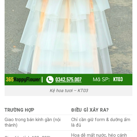
Kệ hoa tươi – KT03
TRƯỜNG HỢP
ĐIỀU GÌ XẢY RA?
Giao trong bán kính gần (nội
Chỉ cần giữ form & dưỡng ẩm
thành)
là đủ
Hoa dễ mất nước, héo cánh