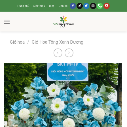
Trang chủ
Giới thiệu
Blog
Liên hệ
Giỏ hoa
/
Giỏ Hoa Tông Xanh Dương