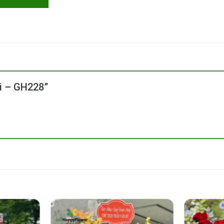
ơi – GH228”