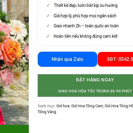
Thiết kế đẹp, luôn bắt kịp xu hướng
Giá hợp lý, phù hợp mọi ngân sách
Giao nhanh 2h – toàn quốc an toàn
Hoàn tiền nếu không đúng cam kết
Nhắn qua Zalo
SĐT: 0342.
ĐẶT HÀNG NGAY
GIAO HOA HỎA TỐC TRONG 60-90 PHÚT
Danh mục:
Giỏ hoa
,
Giỏ Hoa Tông Cam
,
Giỏ Hoa Tông H
Tông Vàng