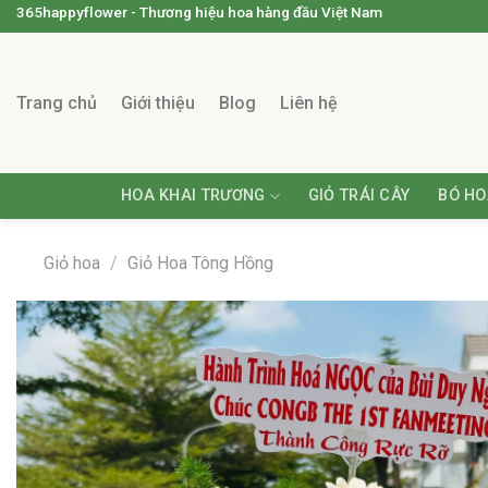
365happyflower - Thương hiệu hoa hàng đầu Việt Nam
Trang chủ
Giới thiệu
Blog
Liên hệ
HOA KHAI TRƯƠNG
GIỎ TRÁI CÂY
BÓ HO
Giỏ hoa
/
Giỏ Hoa Tông Hồng