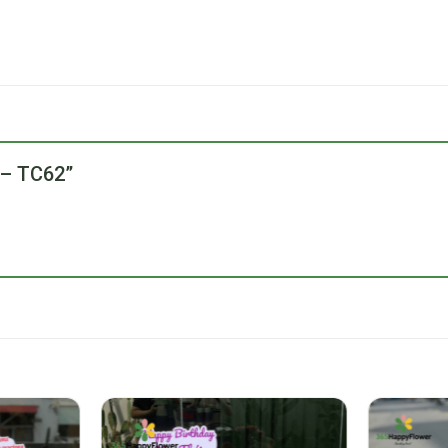
y – TC62”