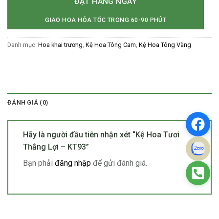
ĐẶT HÀNG NGAY
GIAO HOA HỎA TỐC TRONG 60-90 PHÚT
Danh mục:
Hoa khai trương
,
Kệ Hoa Tông Cam
,
Kệ Hoa Tông Vàng
ĐÁNH GIÁ (0)
Hãy là người đầu tiên nhận xét “Kệ Hoa Tươi
Thắng Lợi – KT93”
Bạn phải
đăng nhập
để gửi đánh giá.