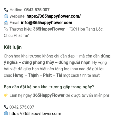
Hotline:
0342.575.007
Website:
https://365happyflower.com/
Email:
info@365happyflower.com
🏷 Thương hiệu:
365HappyFlower
– “Gửi Hoa Tặng Lộc,
Chúc Phát Tài”
Kết luận
Chọn hoa khai trương không chỉ cần đẹp – mà còn cần
đúng
ý nghĩa – đúng phong thủy – đúng người nhận
. Hy vọng
bài viết đã giúp bạn biết nên tặng loại hoa nào để gửi lời
chúc
Hưng – Thịnh – Phát – Tài
một cách tinh tế nhất.
Bạn cần đặt kệ hoa khai trương gấp trong ngày?
Liên hệ ngay
365HappyFlower
để được tư vấn miễn phí:
0342.575.007
https://365happyflower.com/