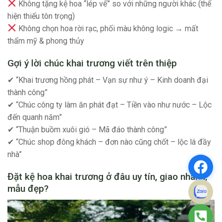
Không tặng kệ hoa “lép vế” so với những người khác (thể
hiện thiếu tôn trọng)
Không chọn hoa rời rạc, phối màu không logic → mất
thẩm mỹ & phong thủy
Gợi ý lời chúc khai trương viết trên thiệp
✔ “Khai trương hồng phát – Vạn sự như ý – Kinh doanh đại
thành công”
✔ “Chúc công ty làm ăn phát đạt – Tiền vào như nước – Lộc
đến quanh năm”
✔ “Thuận buồm xuôi gió – Mã đáo thành công”
✔ “Chúc shop đông khách – đơn nào cũng chốt – lộc lá đầy
nhà”
Đặt kệ hoa khai trương ở đâu uy tín, giao nhanh,
mẫu đẹp?