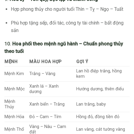
Hợp phong thủy cho người tuổi Thìn – Tỵ – Ngọ – Tuất
Phù hợp tặng sếp, đối tác, công ty tài chính – bất động
sản
10.
Hoa phối theo mệnh ngũ hành – Chuẩn phong thủy
theo tuổi
MỆNH
MÀU HOA HỢP
GỢI Ý
Lan hồ điệp trắng, hồng
Mệnh Kim
Trắng – Vàng
kem
Xanh lá – Xanh
Mệnh Mộc
Hướng dương, thiên điểu
dương
Mệnh
Xanh biển – Trắng
Lan trắng, baby
Thủy
Mệnh Hỏa
Đỏ – Cam – Tím
Hồng đỏ, đồng tiền đỏ
Vàng – Nâu – Cam
Mệnh Thổ
Lan vàng, cát tường vàng
đất