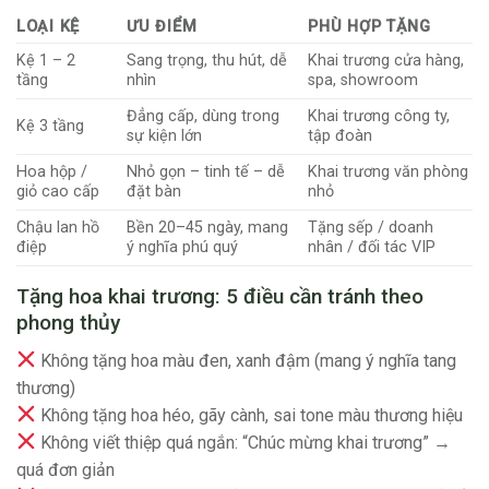
LOẠI KỆ
ƯU ĐIỂM
PHÙ HỢP TẶNG
Kệ 1 – 2
Sang trọng, thu hút, dễ
Khai trương cửa hàng,
tầng
nhìn
spa, showroom
Đẳng cấp, dùng trong
Khai trương công ty,
Kệ 3 tầng
sự kiện lớn
tập đoàn
Hoa hộp /
Nhỏ gọn – tinh tế – dễ
Khai trương văn phòng
giỏ cao cấp
đặt bàn
nhỏ
Chậu lan hồ
Bền 20–45 ngày, mang
Tặng sếp / doanh
điệp
ý nghĩa phú quý
nhân / đối tác VIP
Tặng hoa khai trương: 5 điều cần tránh theo
phong thủy
Không tặng hoa màu đen, xanh đậm (mang ý nghĩa tang
thương)
Không tặng hoa héo, gãy cành, sai tone màu thương hiệu
Không viết thiệp quá ngắn: “Chúc mừng khai trương” →
quá đơn giản