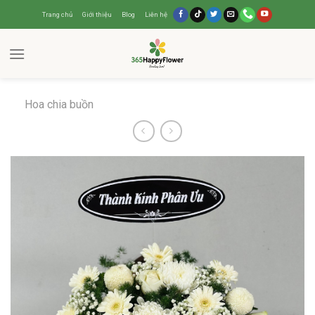
Trang chủ
Giới thiệu
Blog
Liên hệ
Hoa chia buồn