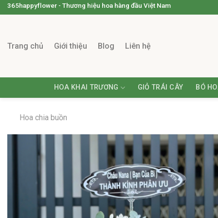
365happyflower - Thương hiệu hoa hàng đầu Việt Nam
Trang chủ
Giới thiệu
Blog
Liên hệ
HOA KHAI TRƯƠNG
GIỎ TRÁI CÂY
BÓ HO
Hoa chia buồn