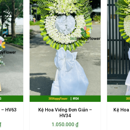
Kệ Hoa Viếng Đơn Giản –
Kệ Hoa
 – HV63
HV34
₫
1.050.000
₫