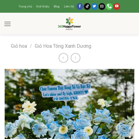
Trang chủ
Giới thiệu
Blog
Liên hệ
Giỏ hoa
/
Giỏ Hoa Tông Xanh Dương