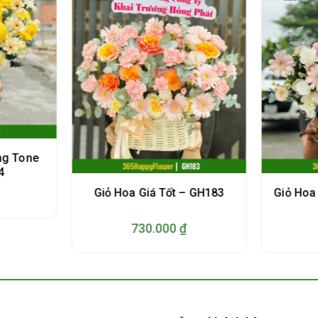
ng Tone
4
Giỏ Hoa
Giỏ Hoa Giá Tốt – GH183
730.000
₫