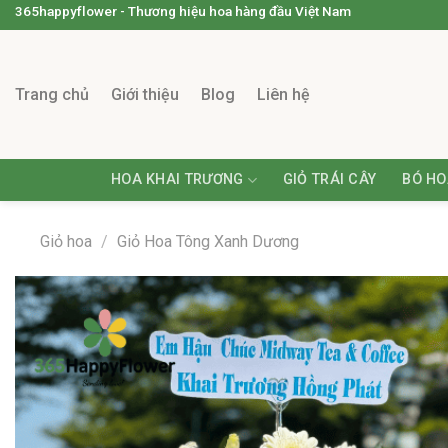
365happyflower - Thương hiệu hoa hàng đầu Việt Nam
Trang chủ
Giới thiệu
Blog
Liên hệ
HOA KHAI TRƯƠNG
GIỎ TRÁI CÂY
BÓ HO
Giỏ hoa
/
Giỏ Hoa Tông Xanh Dương