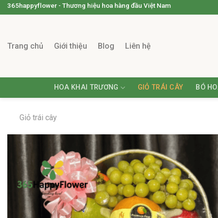
365happyflower - Thương hiệu hoa hàng đầu Việt Nam
Trang chủ
Giới thiệu
Blog
Liên hệ
HOA KHAI TRƯƠNG
GIỎ TRÁI CÂY
BÓ HO
Giỏ trái cây