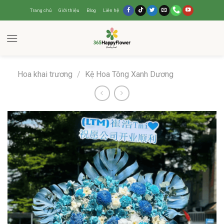
Trang chủ
Giới thiệu
Blog
Liên hệ
Hoa khai trương
/
Kệ Hoa Tông Xanh Dương