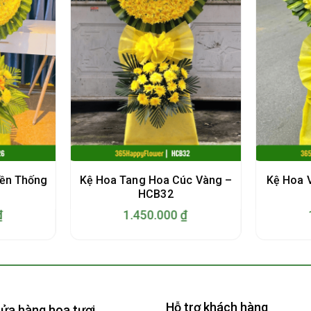
ền Thống
Kệ Hoa Tang Hoa Cúc Vàng –
Kệ Hoa V
HCB32
₫
1.450.000
₫
Hỗ trợ khách hàng
ửa hàng hoa tươi