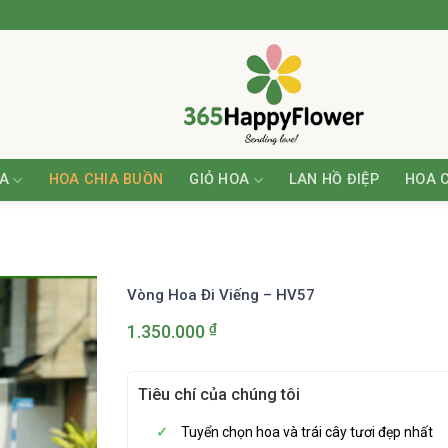
A
HOA CHIA BUỒN
GIỎ HOA
LAN HỒ ĐIỆP
HOA 
Vòng Hoa Đi Viếng – HV57
₫
1.350.000
Tiêu chí của chúng tôi
Tuyển chọn hoa và trái cây tươi đẹp nhất