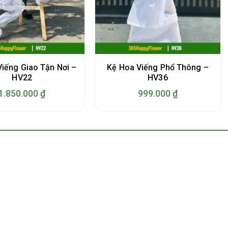
iếng Giao Tận Nơi –
Kệ Hoa Viếng Phổ Thông –
HV22
HV36
1.850.000
₫
999.000
₫