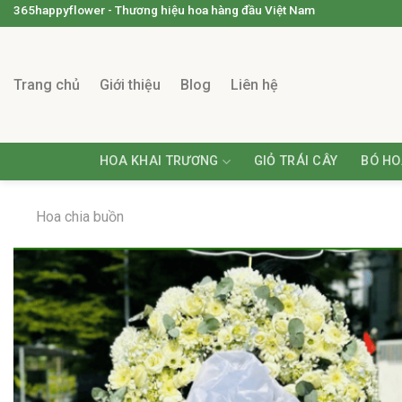
365happyflower - Thương hiệu hoa hàng đầu Việt Nam
Trang chủ
Giới thiệu
Blog
Liên hệ
HOA KHAI TRƯƠNG
GIỎ TRÁI CÂY
BÓ HO
Hoa chia buồn