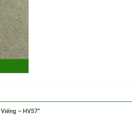
i Viếng – HV57”